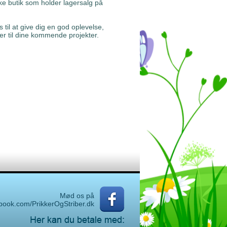
ke butik som holder lagersalg på
til at give dig en god oplevelse,
r til dine kommende projekter.
Mød os på
book.com/PrikkerOgStriber.dk