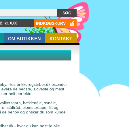
: kr.
0,00
INDKØBSKURV
OM BUTIKKEN
KONTAKT
bby. Hos prikkerogstriber.dk brænder
at levere de bedste, sjoveste og mest
er helt perfekte.
valitetsgarn, hæklenåle, synåle,
, ståltråd, blomstertape, filt og
 i de behov og ønsker du som kunde
iber.dk - hvor du kan bestille alle