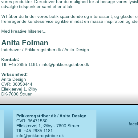
vores produkter. Derudover har du mulighed for at besøge vores fysis
udvalgte tidspunkter samt efter aftale.
Vi håber du finder vores butik spændende og interessant, og glæder os 
fremragende kundeservice og ikke mindst en masse inspiration og idee
Med kreative hilsener...
Anita Folman
Indehaver / Prikkerogstriber.dk / Anita Design
Kontakt:
Tlf. +45 2985 1181 / info@prikkerogstriber.dk
Virksomhed:
Anita Design
CVR: 38058444
Ellekjærvej 1, Ølby
DK-7600 Struer
Prikkerogstriber.dk / Anita Design
CVR: 36471530
face
Ellekjærvej 1, Ølby - 7600 Struer
Tlf. +45 2985 1181
info@prikkerogstriber.dk