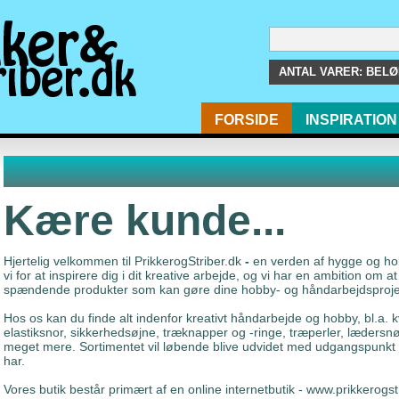
ANTAL VARER:
BELØB
FORSIDE
INSPIRATION
Kære kunde...
Hjertelig velkommen til PrikkerogStriber.dk
-
en verden af hygge og ho
vi for at inspirere dig i dit kreative arbejde, og vi har en ambition om 
spændende produkter som kan gøre dine hobby- og håndarbejdsprojekt
Hos os kan du finde alt indenfor kreativt håndarbejde og hobby, bl.a. k
elastiksnor, sikkerhedsøjne, træknapper og -ringe, træperler, lædersnøre
meget mere. Sortimentet vil løbende blive udvidet med udgangspunkt
har.
Vores butik består primært af en online internetbutik - www.prikkerogstr