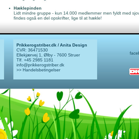
Hæklepinden
Lidt mindre gruppe - kun 14.000 medlemmer men fyldt med sjo
findes også en del opskrifter, lige til at hækle!
Prikkerogstriber.dk / Anita Design
CVR: 36471530
face
Ellekjærvej 1, Ølby - 7600 Struer
Tlf. +45 2985 1181
info@prikkerogstriber.dk
>> Handelsbetingelser