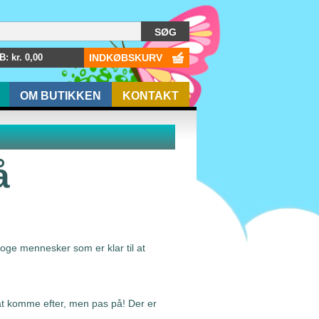
: kr.
0,00
INDKØBSKURV
OM BUTIKKEN
KONTAKT
å
loge mennesker som er klar til at
t komme efter, men pas på! Der er