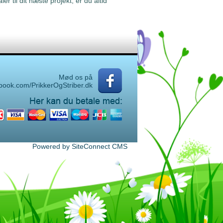
r til dit næste projekt, er du altid
Mød os på
book.com/PrikkerOgStriber.dk
Powered by SiteConnect CMS