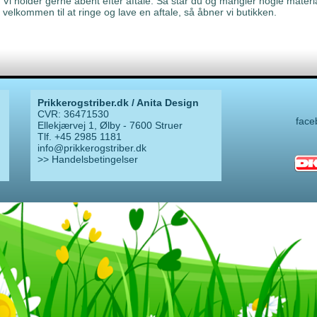
Vi holder gerne åbent efter aftale. Så står du og mangler nogle materiale
velkommen til at ringe og lave en aftale, så åbner vi butikken.
Prikkerogstriber.dk / Anita Design
CVR: 36471530
face
Ellekjærvej 1, Ølby - 7600 Struer
Tlf. +45 2985 1181
info@prikkerogstriber.dk
>> Handelsbetingelser