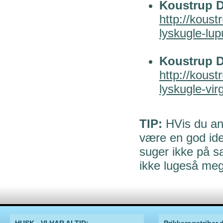
Koustrup D
http://koust
lyskugle-lup
Koustrup D
http://koust
lyskugle-vir
TIP:
HVis du anv
være en god ide
suger ikke på 
ikke lugeså meg