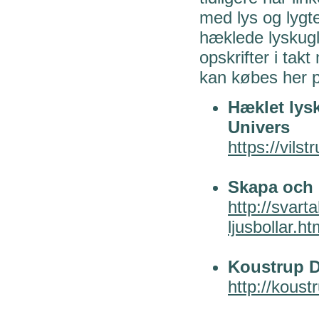
med lys og lygte
hæklede lyskugle
opskrifter i tak
kan købes her p
Hæklet lys
Univers
https://vils
Skapa och 
http://svar
ljusbollar.ht
Koustrup D
http://koust