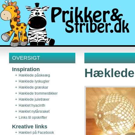
OVERSIGT
Inspiration
Hæklede 
Hæklede påskeæg
Hæklede lyskugler
Hæklede græskar
Hæklede trommestikker
Hæklede juletræer
Hæklet hyacinth
Hæklet nytårsraket
Links til opskrifter
Kreative links
Hækleri på Facebook